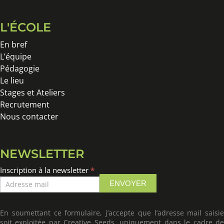
L'ÉCOLE
En bref
L’équipe
Pédagogie
Le lieu
Stages et Ateliers
Recrutement
Nous contacter
NEWSLETTER
Inscription
Inscription à la newsletter
*
à
ENVOYER
la
newsletter
En soumettant ce formulaire, j’accepte que l’adresse mail saisie
soit exploitée par Creative Seeds, uniquement dans le cadre de