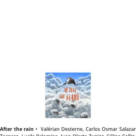
After the rain
• Valérian Desterne, Carlos Osmar Salaza