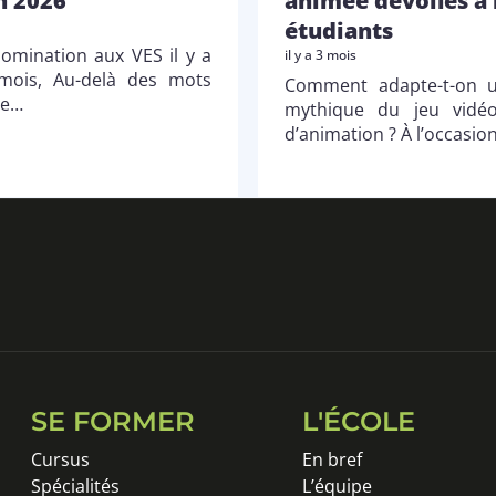
h 2026
animée dévoilés à
étudiants
omination aux VES il y a
il y a 3 mois
mois, Au-delà des mots
Comment adapte-t-on u
ne…
mythique du jeu vidé
d’animation ? À l’occasio
SE FORMER
L'ÉCOLE
Cursus
En bref
Spécialités
L’équipe