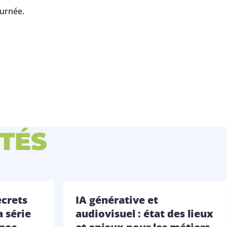
ournée.
TÉS
ecrets
IA générative et
a série
audiovisuel : état des lieux