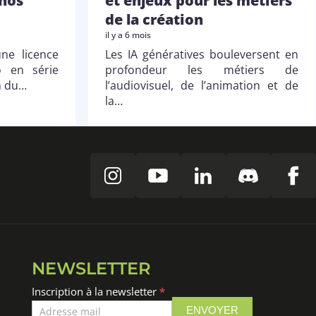
 nos
et enjeux pour les métiers
de la création
il y a 6 mois
ne licence
Les IA génératives bouleversent en
o en série
profondeur les métiers de
n du…
l’audiovisuel, de l’animation et de
la…
NEWSLETTER
Inscription
Inscription à la newsletter
*
à
ENVOYER