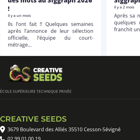
des mots au Siggraph 2026
Siggrap
!
il y a 2 mois
Après sa n
il y a un mois
quelques 
Ils l’ont fait !! Quelques semaines
franchit u
après l’annonce de leur sélection
officielle, l’équipe du court-
métrage…
ÉCOLE SUPÉRIEURE TECHNIQUE PRIVÉE
CREATIVE SEEDS
3679 Boulevard des Alliés 35510 Cesson-Sévigné
02 99 01 00 19